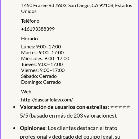
1450 Frazee Rd #603, San Diego, CA 92108, Estados
Unidos
Teléfono
+16193388399
Horario
Lunes: 9:00–17:00
Martes: 9:00–17:00
Miércoles: 9:00–17:00
Jueves: 9:00–17:00
Viernes: 9:00–17:00
Sábado: Cerrado
Domingo: Cerrado
Web
http://dascaniolaw.com/
Valoración de usuarios con estrellas
: ⭐⭐⭐⭐⭐
5/5 (basado en más de 203 valoraciones).
Opiniones
: Los clientes destacan el trato
profesional y dedicado del equipo legal, su