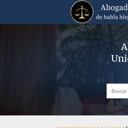
A
Uni
Abogados habla hispana
Áreas legales
A