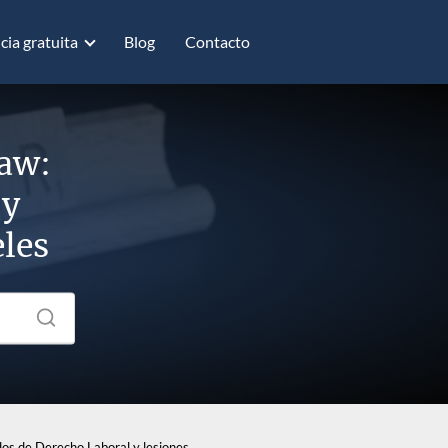
cia gratuita
Blog
Contacto
Law:
 y
eles
os de Derecho Laboral y lesiones