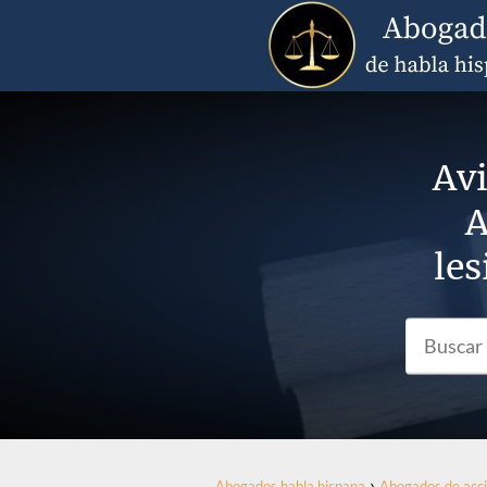
Avi
A
les
Abogados habla hispana
Abogados de acci