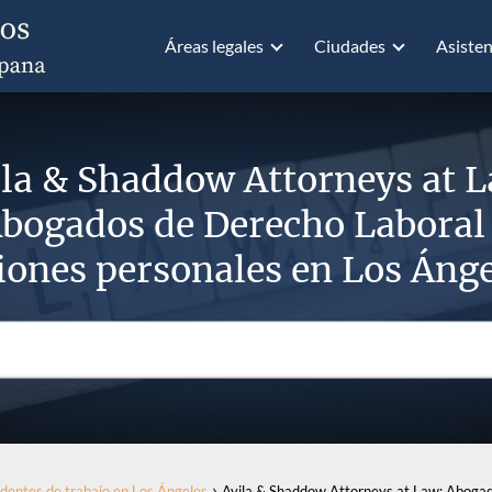
Áreas legales
Ciudades
Asisten
la & Shaddow Attorneys at 
bogados de Derecho Laboral
iones personales en Los Áng
dentes de trabajo en Los Ángeles
Avila & Shaddow Attorneys at Law: Abogad