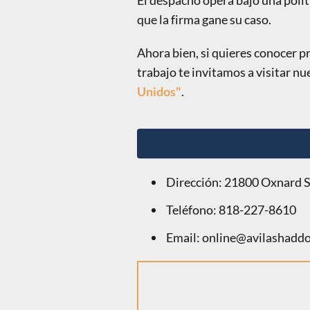
El despacho opera bajo una políti
que la firma gane su caso.
Ahora bien, si quieres conocer 
trabajo te invitamos a visitar nu
Unidos"
.
Dirección: 21800 Oxnard S
Teléfono: 818-227-8610
Email: online@avilashadd