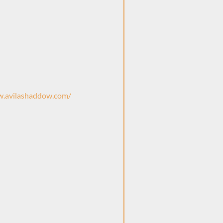
w.avilashaddow.com/